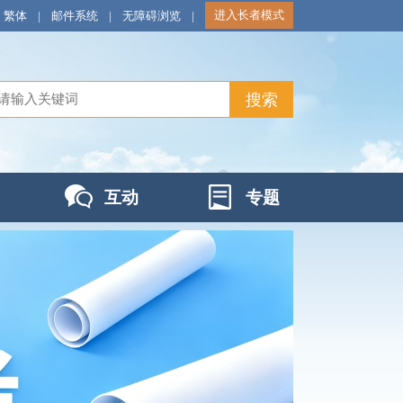
进入长者模式
繁体
|
邮件系统
|
无障碍浏览
|
互动
专题