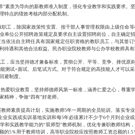
双师”素质为导向的新教师准入制度，强化专业教学和实践要求。
理特点的绩效考核内部分配机制。
教职工，除国家政策性安置、按干部人事管理权限由上级任命
业单位公开招聘政策规定及要求自主设置招聘岗位，自主确定
应当依法自主聘任具有国家规定任职资格的教职员工，与其签订
利待遇和其他合法权益。民办职业院校教师与公办学校教师具有
职工，应当坚持德才兼备标准，贯彻公开、平等、竞争、择优原
能测试+面试、后笔试方式。对于符合规定的高技能人才可以
回避制度。
当热爱职业教育，坚持师德师风第一标准，涵养仁爱之心，尊重
家精神，争做“四有”好老师。
展教师素质提高计划，实施教师5年一周期的全员轮训。落实专
企业实践或实训基地实训和每5年必须累计不少于6个月到企业
学和实践教学能力的“双师型”教师机制，优化专兼职教师结构
额的5％用于教师培训，高等职业院校应按照教师工资总额的1.