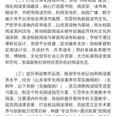
（二）打造立体化阅读环境。加强“书香校园”建设，
强化阅读资源建设，精心打造图书馆、阅览室、读书角、
朗读亭、书吧等阅读空间，利用宣传栏、校园广播、数字
媒介等平台营造浓厚读书氛围，培育特色校园读书文化。
严把学生读物内容审核关，以优质读物为基础，举办校园
阅读系列活动，推动校园阅读从硬件设施提升转向文化内
涵深耕。推进校园阅读与家庭阅读有机融合，学校可通过
课程化设计、资源平台搭建，提供服务支持；鼓励家庭制
定阅读计划，共读好书、共享成长；用好各级各类图书
馆、博物馆、文化馆等社会公共资源，大力拓展阅读资源
和空间，形成家校社协同共育的良好阅读生态。
（三）提升阅读教学品质。根据学生的认知和阅读素
养水平，结合《山东省学生阅读素养培育实施细则》（见
附件，以下简称《实施细则》），灵活调整阅读指导进度
与重点，制定个性化阅读指导方案，引导学生开展整本书
阅读。注重课内外衔接，鼓励积极开展跨学科主题教学，
提高阅读课质量，打造精品阅读课程。高校需立足学术素
养与创新能力培育目标，构建“专业导向+通识拓展”的阅读