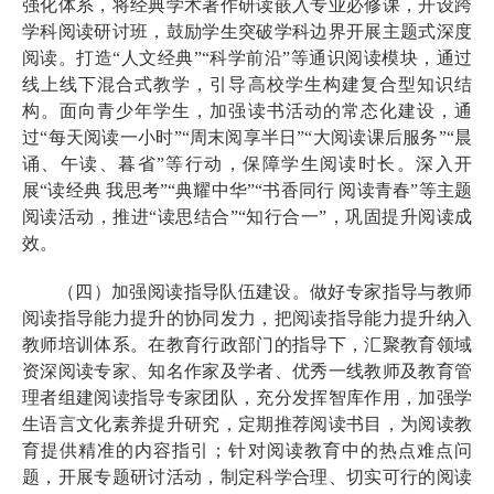
强化体系，将经典学术著作研读嵌入专业必修课，开设跨
学科阅读研讨班，鼓励学生突破学科边界开展主题式深度
阅读。打造“人文经典”“科学前沿”等通识阅读模块，通过
线上线下混合式教学，引导高校学生构建复合型知识结
构。面向青少年学生，加强读书活动的常态化建设，通
过“每天阅读一小时”“周末阅享半日”“大阅读课后服务”“晨
诵、午读、暮省”等行动，保障学生阅读时长。深入开
展“读经典 我思考”“典耀中华”“书香同行 阅读青春”等主题
阅读活动，推进“读思结合”“知行合一”，巩固提升阅读成
效。
（四）加强阅读指导队伍建设。做好专家指导与教师
阅读指导能力提升的协同发力，把阅读指导能力提升纳入
教师培训体系。在教育行政部门的指导下，汇聚教育领域
资深阅读专家、知名作家及学者、优秀一线教师及教育管
理者组建阅读指导专家团队，充分发挥智库作用，加强学
生语言文化素养提升研究，定期推荐阅读书目，为阅读教
育提供精准的内容指引；针对阅读教育中的热点难点问
题，开展专题研讨活动，制定科学合理、切实可行的阅读