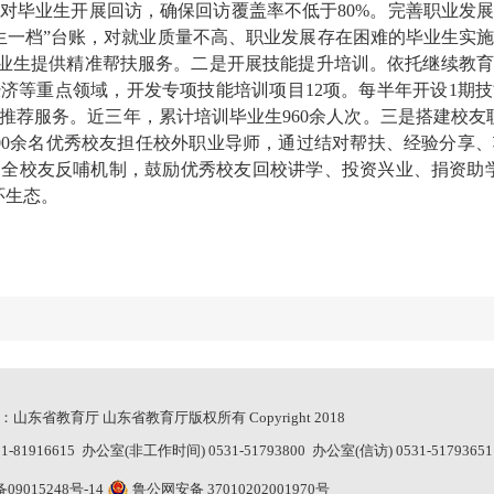
月对毕业生开展回访，确保回访覆盖率不低于80%。完善职业发
生一档”台账，对就业质量不高、职业发展存在困难的毕业生实
余名毕业生提供精准帮扶服务。二是开展技能提升培训。依托继续教
济等重点领域，开发专项技能培训项目12项。每半年开设1期
推荐服务。近三年，累计培训毕业生960余人次。三是搭建校友联
00余名优秀校友担任校外职业导师，通过结对帮扶、经验分享
全校友反哺机制，鼓励优秀校友回校讲学、投资兴业、捐资助
环生态。
山东省教育厅 山东省教育厅版权所有 Copyright 2018
916615 办公室(非工作时间) 0531-51793800 办公室(信访) 0531-51793651
备09015248号-14
鲁公网安备 37010202001970号