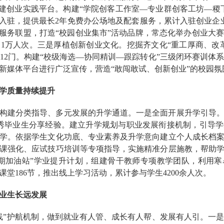
搭建创业实践平台。构建“学院创客工作室—专业群创客工坊—稷
入驻，提供最长2年免费办公场地及配套服务，累计入驻创业企业
业服务联盟，打造“校园创业集市”活动品牌，常态化举办创业大
1万人次。三是厚植创新创业文化。挖掘齐文化“重工厚商、改
12门。构建“校级海选—协同精训—跟踪转化”三级闭环赛训体
新媒体平台进行广泛宣传，营造“敢闯敢试、创新创业”的校园氛
学质量持续提升
构建分类指导、多元发展的升学通道。一是全面开展升学引导
秀毕业生分享经验。建立升学规划与职业发展衔接机制，引导
学。依据学生文化功底、专业素养及升学意向建立个人成长档
课强化、应试技巧培训等专项指导，实施精准分层施教，帮助
期加油站”学业提升计划，组建骨干教师专项教学团队，利用寒
堂186节，推出线上学习活动，累计参与学生4200余人次。
业生长远发展
线”护航机制，做到就业有人管、成长有人帮、发展有人引。一