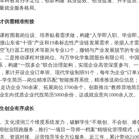
本科教育办学定位，创新构建“就业提效、创业提速、升学提质
量就业服务格局。
才供需精准衔接
课程围着岗位设、培养贴着需求做，构建“入学即入职、毕业即
接山东省“十强”产业和19条标志性产业链发展需求，依据人才
空飞行器工程技术等新兴专业12个，撤销与产业发展脱节的专业
。二是推动课程对接岗位。与万华化学集团股份有限公司、中
关系，构建“一院多企”联合治理架构，实现企业高管深度参与、
累计开设企业订单班、现代学徒制班91个，每年为企业“订单式
—学生简历—岗位精准匹配”智能推荐系统，精准推送岗位信息
访企业780余家、拓展岗位3700余个。创新推出“教师异地
业生向优质企业代投简历5000余份，达成就业意向1000余人次。
生创业有序成长
、文化浸润三个维度系统发力，破解学生“不敢创、不会创、难
期创业陪跑服务，推行“一项目一导师一档案”精细化管理模式，
关、资源对接、运营指导等全方位服务。近三年，累计带动210