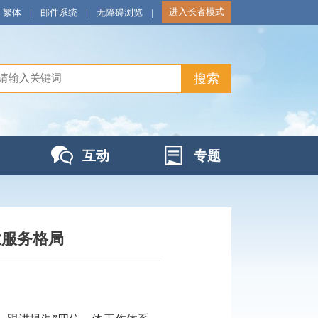
进入长者模式
繁体
|
邮件系统
|
无障碍浏览
|
互动
专题
业服务格局