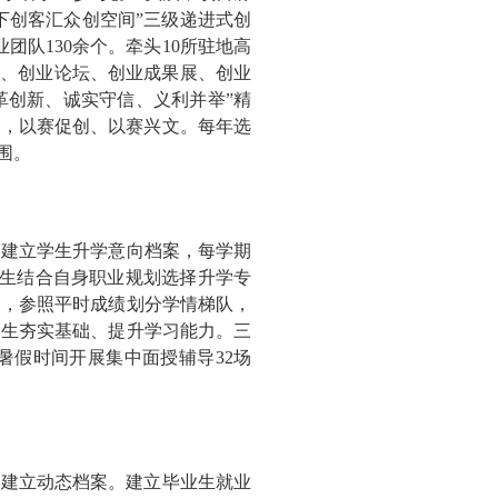
下创客汇众创空间”三级递进式创
团队130余个。牵头10所驻地高
赛、创业论坛、创业成果展、创业
革创新、诚实守信、义利并举”精
系，以赛促创、以赛兴文。每年选
围。
。建立学生升学意向档案，每学期
学生结合自身职业规划选择升学专
案，参照平时成绩划分学情梯队，
学生夯实基础、提升学习能力。三
暑假时间开展集中面授辅导32场
是建立动态档案。建立毕业生就业