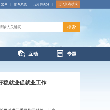
进入长者模式
繁体
|
邮件系统
|
无障碍浏览
|
互动
专题
好稳就业促就业工作