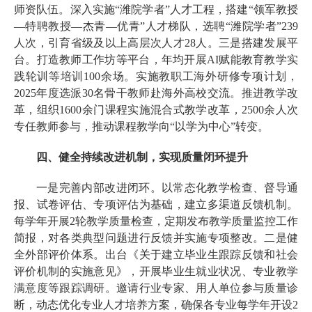
师资队伍。深入实施“潍院学者”人才工程，搭建“领军教授
—特聘教授—杰青—优青”人才梯队，选聘“潍院学者”239
人次，引育省级及以上高层次人才28人。三是搭建发展平
台。打造教师工作坊等平台，年均开展AI赋能教育教学实
践轮训等培训100余场。实施教职工海外研修专项计划，
2025年度选派30名骨干教师赴海外高校交流。推进教学改
革，组织1600余门课程实施混合式教学改革，2500余人次
专任教师参与，推动课程教学向“以学为中心”转变。
四、健全持续改进机制，实现质量闭环提升
一是完善内部改进闭环。以常态化教学检查、督导通
报、试卷评估、专项评估为基础，建立多渠道反馈机制。
每学年开展2轮教学质量检查，定期发布教学质量监控工作
简报，对各类典型问题进行反馈并实施专项整改。二是健
全外部评价体系。出台《关于建立毕业生跟踪反馈和社会
评价机制的实施意见》，开展毕业生就业状况、专业教学
满意度等跟踪调研。邀请行业专家、用人单位参与质量诊
断，动态优化专业人才培养方案，确保各专业每学年开设2