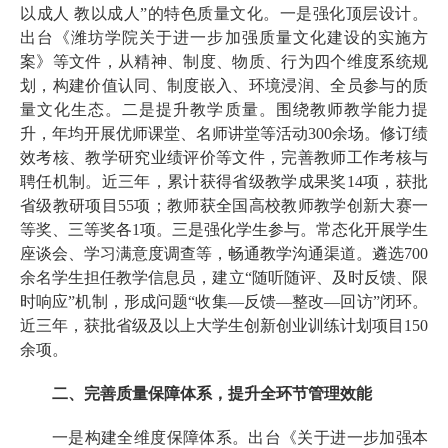
以成人 教以成人”的特色质量文化。一是强化顶层设计。
出台《潍坊学院关于进一步加强质量文化建设的实施方
案》等文件，从精神、制度、物质、行为四个维度系统规
划，构建价值认同、制度嵌入、环境浸润、全员参与的质
量文化生态。二是提升教学质量。围绕教师教学能力提
升，年均开展优师课堂、名师讲堂等活动300余场。修订绩
效考核、教学研究业绩评价等文件，完善教师工作考核与
聘任机制。近三年，累计获得省级教学成果奖14项，获批
省级教研项目55项；教师获全国高校教师教学创新大赛一
等奖、三等奖各1项。三是强化学生参与。常态化开展学生
座谈会、学习满意度调查等，畅通教学沟通渠道。遴选700
余名学生担任教学信息员，建立“随听随评、及时反馈、限
时响应”机制，形成问题“收集—反馈—整改—回访”闭环。
近三年，获批省级及以上大学生创新创业训练计划项目150
余项。
二、完善质量保障体系，提升全环节管理效能
一是构建全维度保障体系。出台《关于进一步加强本