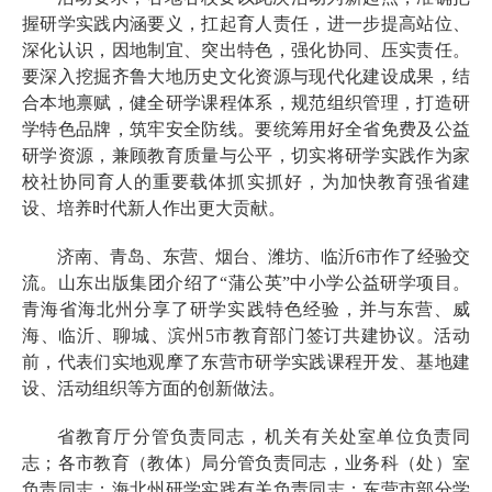
握研学实践内涵要义，扛起育人责任，进一步提高站位、
深化认识，因地制宜、突出特色，强化协同、压实责任。
要深入挖掘齐鲁大地历史文化资源与现代化建设成果，结
合本地禀赋，健全研学课程体系，规范组织管理，打造研
学特色品牌，筑牢安全防线。要统筹用好全省免费及公益
研学资源，兼顾教育质量与公平，切实将研学实践作为家
校社协同育人的重要载体抓实抓好，为加快教育强省建
设、培养时代新人作出更大贡献。
济南、青岛、东营、烟台、潍坊、临沂6市作了经验交
流。山东出版集团介绍了“蒲公英”中小学公益研学项目。
青海省海北州分享了研学实践特色经验，并与东营、威
海、临沂、聊城、滨州5市教育部门签订共建协议。活动
前，代表们实地观摩了东营市研学实践课程开发、基地建
设、活动组织等方面的创新做法。
省教育厅分管负责同志，机关有关处室单位负责同
志；各市教育（教体）局分管负责同志，业务科（处）室
负责同志；海北州研学实践有关负责同志；东营市部分学