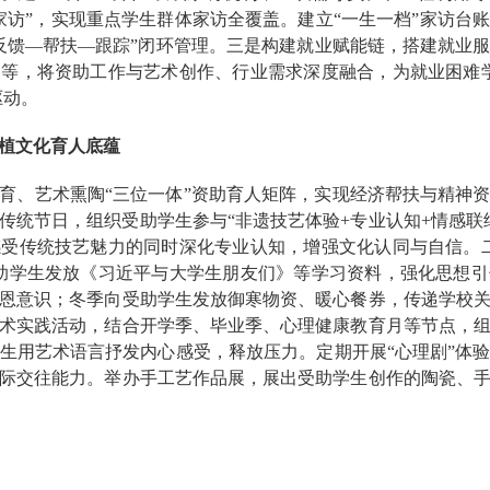
家访”，实现重点学生群体家访全覆盖。建立“一生一档”家访台
反馈—帮扶—跟踪”闭环管理。三是构建就业赋能链，搭建就业
等，将资助工作与艺术创作、行业需求深度融合，为就业困难
驱动。
植文化育人底蕴
育、艺术熏陶“三位一体”资助育人矩阵，实现经济帮扶与精神
传统节日，组织受助学生参与“非遗技艺体验+专业认知+情感联
受传统技艺魅力的同时深化专业认知，增强文化认同与自信。
助学生发放《习近平与大学生朋友们》等学习资料，强化思想
恩意识；冬季向受助学生发放御寒物资、暖心餐券，传递学校
术实践活动，结合开学季、毕业季、心理健康教育月等节点，
生用艺术语言抒发内心感受，释放压力。定期开展“心理剧”体
际交往能力。举办手工艺作品展，展出受助学生创作的陶瓷、