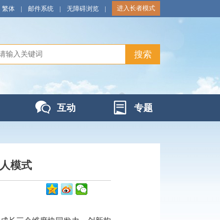
进入长者模式
繁体
|
邮件系统
|
无障碍浏览
|
互动
专题
育人模式