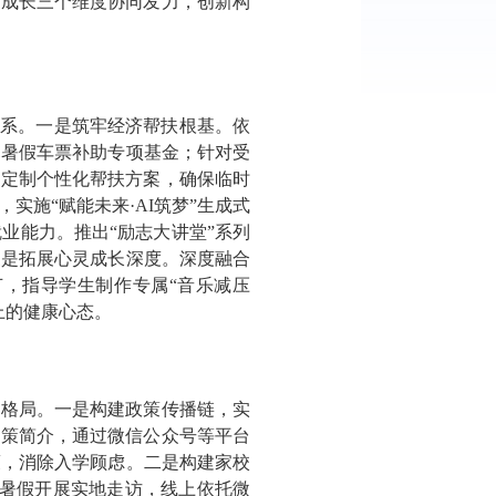
灵成长三个维度协同发力，创新构
体系。一是筑牢经济帮扶根基。依
寒暑假车票补助专项基金；针对受
身定制个性化帮扶方案，确保临时
施“赋能未来·AI筑梦”生成式
业能力。推出“励志大讲堂”系列
三是拓展心灵成长深度。深度融合
节，指导学生制作专属“音乐减压
上的健康心态。
人格局。一是构建政策传播链，实
政策简介，通过微信公众号等平台
策，消除入学顾虑。二是构建家校
寒暑假开展实地走访，线上依托微