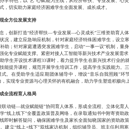
办学特色，以“艺”心赋能为主线，从经济帮扶、专业发展、心
式，切实助力家庭经济困难学生全面发展、成长成才。
现全方位发展支持
理念，创新打造“经济帮扶—专业发展—心灵成长”三维资助育人
状况，建立应急响应机制，针对家庭经济特殊困难学生，设立
补助；针对家庭遭遇突发困难学生，启动“一事一议”机制，量
强化专业赋能支撑。紧密对接人工智能等新兴技术产业发展需求，实
助学生开设技术课程33课时，着力提升学生在新兴技术行业的就
技能提升课程，规范开展学生培训工作，提高学生实践能力。
式。在受助学生适应期团体辅导中，增设“音乐自我照顾”环
力，实现专业资源与心理关怀的有机融合，助力学生塑造积极向
成全流程育人格局
校联动链—就业赋能链”协同育人体系，形成全流程、立体化育
学“线上线下”全覆盖政策普及网络，在录取通知书中附寄资助
线即时解答疑问，确保困难学生及家长全面知晓国家的资助政
。建立“线上+线下”双线家访机制，组织辅导员、班主任利用