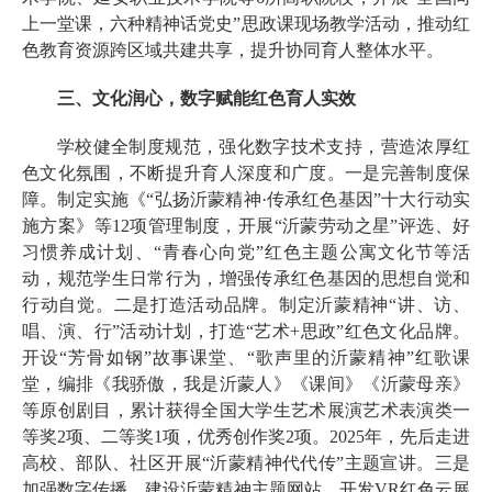
上一堂课，六种精神话党史”思政课现场教学活动，推动红
色教育资源跨区域共建共享，提升协同育人整体水平。
三、文化润心，数字赋能红色育人实效
学校健全制度规范，强化数字技术支持，营造浓厚红
色文化氛围，不断提升育人深度和广度。一是完善制度保
障。制定实施《“弘扬沂蒙精神·传承红色基因”十大行动实
施方案》等12项管理制度，开展“沂蒙劳动之星”评选、好
习惯养成计划、“青春心向党”红色主题公寓文化节等活
动，规范学生日常行为，增强传承红色基因的思想自觉和
行动自觉。二是打造活动品牌。制定沂蒙精神“讲、访、
唱、演、行”活动计划，打造“艺术+思政”红色文化品牌。
开设“芳骨如钢”故事课堂、“歌声里的沂蒙精神”红歌课
堂，编排《我骄傲，我是沂蒙人》《课间》《沂蒙母亲》
等原创剧目，累计获得全国大学生艺术展演艺术表演类一
等奖2项、二等奖1项，优秀创作奖2项。2025年，先后走进
高校、部队、社区开展“沂蒙精神代代传”主题宣讲。三是
加强数字传播。建设沂蒙精神主题网站，开发VR红色云展