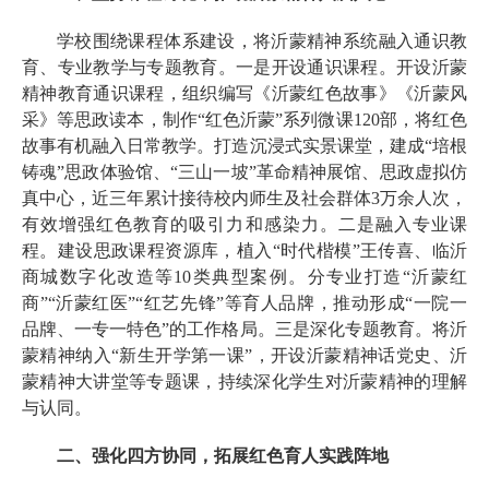
学校围绕课程体系建设，将沂蒙精神系统融入通识教
育、专业教学与专题教育。一是开设通识课程。开设沂蒙
精神教育通识课程，组织编写《沂蒙红色故事》《沂蒙风
采》等思政读本，制作“红色沂蒙”系列微课120部，将红色
故事有机融入日常教学。打造沉浸式实景课堂，建成“培根
铸魂”思政体验馆、“三山一坡”革命精神展馆、思政虚拟仿
真中心，近三年累计接待校内师生及社会群体3万余人次，
有效增强红色教育的吸引力和感染力。二是融入专业课
程。建设思政课程资源库，植入“时代楷模”王传喜、临沂
商城数字化改造等10类典型案例。分专业打造“沂蒙红
商”“沂蒙红医”“红艺先锋”等育人品牌，推动形成“一院一
品牌、一专一特色”的工作格局。三是深化专题教育。将沂
蒙精神纳入“新生开学第一课”，开设沂蒙精神话党史、沂
蒙精神大讲堂等专题课，持续深化学生对沂蒙精神的理解
与认同。
二、强化四方协同，拓展红色育人实践阵地