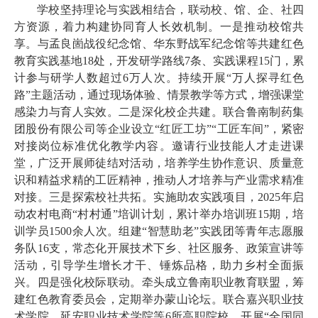
学校坚持理论与实践相结合，联动校、馆、企、社四
方资源，着力构建协同育人长效机制。一是推动校馆共
享。与孟良崮战役纪念馆、华东野战军纪念馆等共建红色
教育实践基地18处，开发研学路线7条、实践课程15门，累
计参与研学人数超过6万人次。持续开展“万人探寻红色
路”主题活动，通过现场体验、情景教学等方式，增强课堂
感染力与育人实效。二是深化校企共建。联合鲁南制药集
团股份有限公司等企业设立“红匠工坊”“工匠车间”，紧密
对接岗位标准优化教学内容。邀请行业技能人才走进课
堂，广泛开展师徒结对活动，培养学生协作意识、质量意
识和精益求精的工匠精神，推动人才培养与产业需求精准
对接。三是探索校社共拓。实施助农实践项目，2025年启
动农村电商“村村通”培训计划，累计举办培训班15期，培
训学员1500余人次。组建“智慧助老”实践团等青年志愿服
务队16支，常态化开展技术下乡、社区服务、政策宣讲等
活动，引导学生增长才干、锤炼品格，助力乡村全面振
兴。四是强化校际联动。牵头成立鲁南职业教育联盟，筹
建红色教育委员会，定期举办蒙山论坛。联合嘉兴职业技
术学院、延安职业技术学院等6所高职院校，开展“全国同