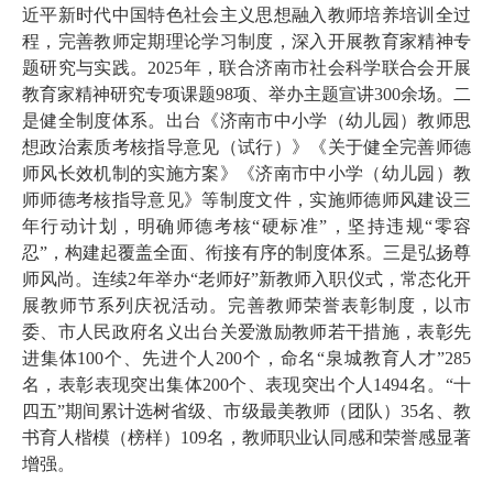
近平新时代中国特色社会主义思想融入教师培养培训全过
程，完善教师定期理论学习制度，深入开展教育家精神专
题研究与实践。2025年，联合济南市社会科学联合会开展
教育家精神研究专项课题98项、举办主题宣讲300余场。二
是健全制度体系。出台《济南市中小学（幼儿园）教师思
想政治素质考核指导意见（试行）》《关于健全完善师德
师风长效机制的实施方案》《济南市中小学（幼儿园）教
师师德考核指导意见》等制度文件，实施师德师风建设三
年行动计划，明确师德考核“硬标准”，坚持违规“零容
忍”，构建起覆盖全面、衔接有序的制度体系。三是弘扬尊
师风尚。连续2年举办“老师好”新教师入职仪式，常态化开
展教师节系列庆祝活动。完善教师荣誉表彰制度，以市
委、市人民政府名义出台关爱激励教师若干措施，表彰先
进集体100个、先进个人200个，命名“泉城教育人才”285
名，表彰表现突出集体200个、表现突出个人1494名。“十
四五”期间累计选树省级、市级最美教师（团队）35名、教
书育人楷模（榜样）109名，教师职业认同感和荣誉感显著
增强。