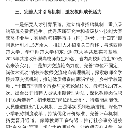
三、完善人才引育机制，激发教师成长活力
一是拓宽人才引育渠道。建立精准招聘机制，重点吸
纳部属公费师范生、优秀应届研究生和省级从业技能大赛
获奖毕业生，实施教师招聘市县（区）联考，“十四五”期
间累计引才1.5万余人。推进人才招引关口前移，与陕西师
范大学、华中师范大学和东北师范大学共建实习基地，
2025年共接收部属高校师范生89名、省内高校师范生300余
名来济实习。二是加大交流轮岗力度。完善“单位不固定、
岗位常流动”的校长教师交流轮岗管理机制，探索教师全学
段共享交流机制，推进优质师资向薄弱学校、乡村学校流
动，“十四五”期间全市参与交流轮岗校长、教师约2.4万人
次。出台公开招聘人员试用期管理办法，深化教师岗位聘
用“双向选择”，初步建立“岗位能上能下、待遇能高能低、
人员能进能出”用人机制。三是落实系列激励措施。深化中
小学职称制度改革，持续优化评价标准、完善评审机制、
拓宽晋升通道。保障教师工资待遇，推行社会事务进校
园“白名单”管理，切实为教师减负，让教师安心从教、潜