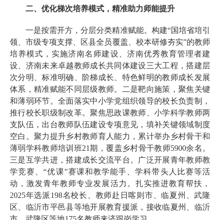
二、优化梯次培养模式，精准助力师能提升
一是按需开方，分层分类精准赋能。构建“国培省培引
领、市级专项支撑、区县全员覆盖、校本研修夯实”的教师
培养模式，实施济南名师建设、济南优秀教育管理者建
设、济南未来卓越教师成长共同体建设三大工程，搭建层
次分明、标准明确、阶梯成长、特色鲜明的教师成长发展
体系，精准赋能不同层级教师。二是靶向施策，聚焦关键
和薄弱环节。全面落实中小学党组织领导的校长负责制，
推行校长职级制改革。聚焦思政课教师、小学科学教师两
支队伍，出台教师队伍建设专项意见，填补关键领域制度
空白。聚力提升乡村教师育人能力，累计举办乡村骨干和
薄弱学科教师培训班21期，覆盖乡村骨干教师5900余名。
三是互学共进，搭建成长交流平台。广泛开展青年教师教
学竞赛、“优课”赛课和教学能手、学科带头人比赛等活
动，激发青年教师专业发展活力。扎实推进教育帮扶，
2025年选派198名校长、教师赴日喀则市、临夏州、武隆
区、临沂市平邑县等地开展教育援派，接收临夏州、临沂
市、武隆区等地175名教师来济跟岗学习。