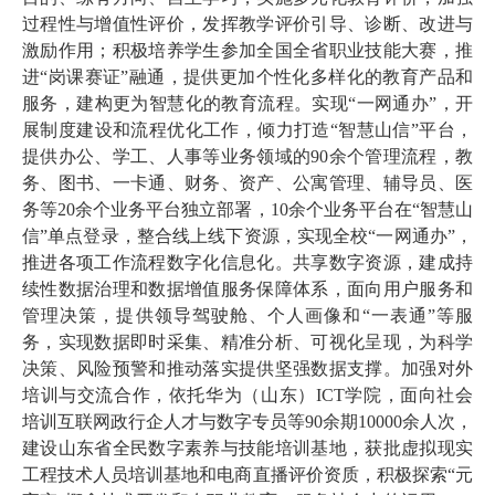
过程性与增值性评价，发挥教学评价引导、诊断、改进与
激励作用；积极培养学生参加全国全省职业技能大赛，推
进“岗课赛证”融通，提供更加个性化多样化的教育产品和
服务，建构更为智慧化的教育流程。实现“一网通办”，开
展制度建设和流程优化工作，倾力打造“智慧山信”平台，
提供办公、学工、人事等业务领域的90余个管理流程，教
务、图书、一卡通、财务、资产、公寓管理、辅导员、医
务等20余个业务平台独立部署，10余个业务平台在“智慧山
信”单点登录，整合线上线下资源，实现全校“一网通办”，
推进各项工作流程数字化信息化。共享数字资源，建成持
续性数据治理和数据增值服务保障体系，面向用户服务和
管理决策，提供领导驾驶舱、个人画像和“一表通”等服
务，实现数据即时采集、精准分析、可视化呈现，为科学
决策、风险预警和推动落实提供坚强数据支撑。加强对外
培训与交流合作，依托华为（山东）ICT学院，面向社会
培训互联网政行企人才与数字专员等90余期10000余人次，
建设山东省全民数字素养与技能培训基地，获批虚拟现实
工程技术人员培训基地和电商直播评价资质，积极探索“元