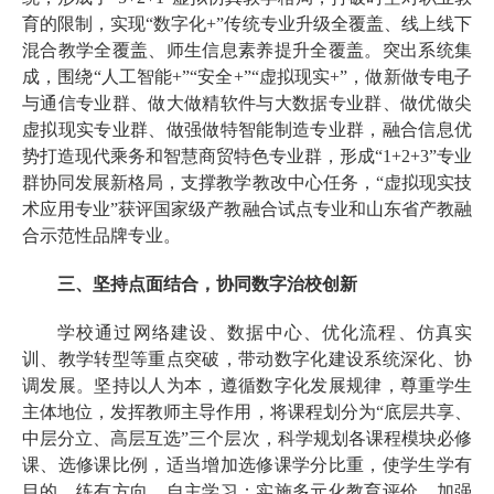
育的限制，实现“数字化+”传统专业升级全覆盖、线上线下
混合教学全覆盖、师生信息素养提升全覆盖。突出系统集
成，围绕“人工智能+”“安全+”“虚拟现实+”，做新做专电子
与通信专业群、做大做精软件与大数据专业群、做优做尖
虚拟现实专业群、做强做特智能制造专业群，融合信息优
势打造现代乘务和智慧商贸特色专业群，形成“1+2+3”专业
群协同发展新格局，支撑教学教改中心任务，“虚拟现实技
术应用专业”获评国家级产教融合试点专业和山东省产教融
合示范性品牌专业。
三、坚持点面结合，协同数字治校创新
学校通过网络建设、数据中心、优化流程、仿真实
训、教学转型等重点突破，带动数字化建设系统深化、协
调发展。坚持以人为本，遵循数字化发展规律，尊重学生
主体地位，发挥教师主导作用，将课程划分为“底层共享、
中层分立、高层互选”三个层次，科学规划各课程模块必修
课、选修课比例，适当增加选修课学分比重，使学生学有
目的、练有方向、自主学习；实施多元化教育评价，加强