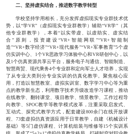
二、坚持虚实结合，推进数字教学转型
学校坚持学用相长，充分发挥虚拟现实专业群技术优
势，以“学VR”（虚拟现实专业群教学）辅助“VR学”（其
他专业群教学），本着“以实带虚、以虚助实、虚实结
合”原则，投资建设“VR+智能网联”“VR+智能制
造”“VR+数字经济”“VR+现代服务”“VR+军事教育”5个虚
仿实训中心、1个VR思政学习体验中心和VR研创中心，以
及1个仿真资源共享云平台，服务电子与通信、智能制造、
智慧商贸、现代乘务4个专业群和定向军士人才培养，实现
了从专业大类到分专业实训的仿真化教学。聚焦核心应
用，打造以智慧教室、虚拟实训室、数字学习中心等为重
点的教学新生态，利用数字技术升级改造学习课程，推动
在线教学、翻转课堂、项目教学、情景教学、工作过程导
向教学、SPOC教学等教学模式改革，注重采取启发式、
互动式、探究式教学方式，配套建设800余门在线开放课
程、73套虚拟仿真资源应用于日常教学，自建《机械设计
基础》等5门虚仿课程、计算机组装与维修等15个实训系
统，形成了“5+2+1”虚拟仿真教学格局，打破时空对职业教