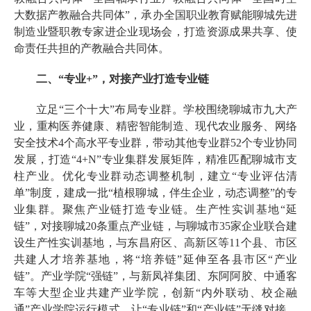
大数据产教融合共同体”，承办全国职业教育赋能聊城先进
制造业暨职教专家进企业现场会，打造资源成果共享、使
命责任共担的产教融合共同体。
二、“专业+”，对接产业打造专业链
立足“三个十大”布局专业群。学校围绕聊城市九大产
业，重构医养健康、精密智能制造、现代农业服务、网络
安全技术4个高水平专业群，带动其他专业群52个专业协同
发展，打造“4+N”专业集群发展矩阵，精准匹配聊城市支
柱产业。优化专业群动态调整机制，建立“专业评估清
单”制度，建成一批“植根聊城，伴生企业，动态调整”的专
业集群。聚焦产业链打造专业链。生产性实训基地“延
链”，对接聊城20条重点产业链，与聊城市35家企业联合建
设生产性实训基地，与东昌府区、高新区等11个县、市区
共建人才培养基地，将“培养链”延伸至各县市区“产业
链”。产业学院“强链”，与新凤祥集团、东阿阿胶、中通客
车等大型企业共建产业学院，创新“内外联动、校企融
通”产业学院运行模式，让“专业链”和“产业链”无缝对接。