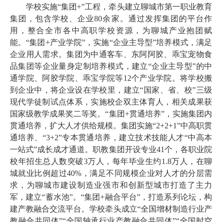
学校实施“集团+”工程，牵头建立聊城市第一职业教育
集团，包含学校、企业80余家。通过发挥集团的平台作
用，整合全市各中高职学校资源，为聊城产业抱团赋
能。“集团+产业学院”，实施“企业主导型”培养模式，满足
企业用人需求。集团为中通客车、东阿阿胶、乖宝宠物食
品集团等企业量身定制培养模式，建立“企业主导型”的中
通学院、阿胶学院、乖宝学院等12个产业学院。将学校搬
到企业中，将企业设在学校里，建立“国家、省、校”三级
现代学徒制试点体系，实施校企双主体育人，相关成果获
国家级教学成果奖二等奖。“集团+贯通培养”，实施集团内
贯通培养，扩大人才供给规模。集团实施“2+2+1”中高职贯
通培养、“3+2”专本贯通培养，建立技术技能人才“中高本
一站式”成长成才通道。职教集团开设专业41个，各职业院
校年招生总人数突破3万人，每年毕业生约1.8万人，在聊
城就业比例超过40%，满足不同规模企业对人才的分层需
求，为聊城市建设制造业强市和创新型城市打造了主力
军，建立“蓄水池”。“集团+融合平台”，打造系列论坛，构
建产教融合交流平台。学校牵头成立“全国增材制造行业产
教融合共同体”“全国轴承行业产教融合共同体”“全国时空