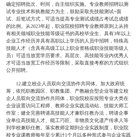
确定招聘批次、时间，自主组织实施。专业教师招聘以测
试专业技术和执教能力为主，鼓励采取先技能测试+面
试、后笔试方式，可适当提高专业测试成绩占考试总成绩
的比例。从2023年起，职业院校招聘专业教师原则上从持
有相关领域职业技能等级证书的高校毕业生、具有3年以上
企业工作经历并具有高职以上学历的人员中招聘，特殊高
技能人才（含具有高级工以上职业资格或职业技能等级人
员）可适当放宽学历要求。高层次、高技能等业内优秀人
才可适当放宽工作经历等限制，采取直接考察的方式组织
公开招聘。
12.建立校企人员双向交流协作共同体。加大政府统
筹，依托职教园区、职教集团、产教融合型企业等建立校
企人员双向交流协作共同体，职业院校应按照专业大类在
企业设置访问工程师、教师企业实践流动站、技能大师工
作室；健全完善聘请高技能人才兼职任教办法，聘请企事
业单位高技能人才、能工巧匠、非物质文化遗产传承人等
到学校兼职任教。落实教师定期到企业实践制度，职业院
校专业课教师每年至少累计1个月以多种形式参与企业实践