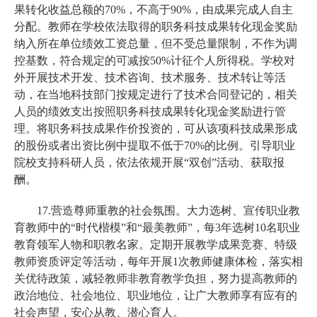
果转化收益总额的70%，不高于90%，由成果完成人自主
分配。教师在学校依法取得的职务科技成果转化现金奖励
纳入所在单位绩效工资总量，但不受总量限制，不作为调
控基数，符合规定的可减按50%计征个人所得税。学校对
外开展技术开发、技术咨询、技术服务、技术转让等活
动，在当地科技部门按规定进行了技术合同登记的，相关
人员的绩效支出按照职务科技成果转化现金奖励进行管
理。将职务科技成果作价投资的，可从该项科技成果形成
的股份或者出资比例中提取不低于70%的比例。引导职业
院校支持科研人员，依法依规开展“双创”活动、获取报
酬。
17.营造尊师重教的社会氛围。大力选树、宣传职业教
育教师中的“时代楷模”和“最美教师”，每3年选树10名职业
教育领军人物和职教名家。定期开展教学成果竞赛、特级
教师资质评定等活动，每年开展1次教师健康体检，落实相
关优待政策，减轻教师非教育教学负担，努力提高教师的
政治地位、社会地位、职业地位，让广大教师享有应有的
社会声望，安心从教、潜心育人。