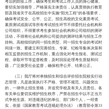
考后的防疫工作，确保考生和考试工作人员的身心健康。
要切实加强领导，严格落实主体责任，认真贯彻执行教育
部及我省关于在高校招生中实施“阳光工程”的各项要求，
确保考试安全、公平、公正。招生高校的文化素质考试、
素质测试或面试等所有考试招生环节不得委托社会机构和
公司组织，不得要求考生参加社会机构和公司组织的测评
活动，不得将社会机构和公司提供的测评结果与招生工作
挂钩。高校组织的同一招生类型、同一招生专业的考试时
间须一致。要建立和完善招生、专家、纪检等集体决策和
相互监督的招生工作机制，重点强化对考生报名、测试过
程、录取环节等监督检查，及时回应处理考生质疑和问
题，广泛接受社会监督，确保程序公开、结果公正。
（三）我厅将对单独招生和综合评价招生院校实行动
态管理，凡是政策执行不严格、管理不规范、问题突出
的，一律停止招生资格，并追究学校及有关人员责任。各
有关单位要切实维护招生秩序，严禁在招生中以不正当方
式争抢生源。对违规违纪的单位、部门和个人，一经查
实，依据《国家教育考试违规处理办法》（教育部令第33