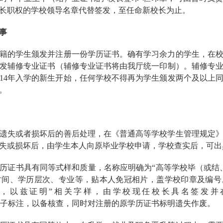
长职权的学校领导名章代替签发，至任命新校长为止。
事
籍的学生颁发并注册一份学历证书。确有学习余力的学生，在
发辅修专业证书（辅修专业证书将由我厅统一印制）。辅修专
014年入学的新生开始，任何学校不得再为学生颁发两个及以上
。
遗失或者损坏后的善后处理，在《普通高等学校学生管理规定
失或损坏后，由学生本人向原毕业学校申请，学校查实后，可出具
历证书具有同等式样和质量，名称应明确为“高等学校毕（或结
时间、学历层次、专业等，贴本人免冠相片，盖学校印章及编号
证，以兹证明”相关字样，由学校现任校长具名签发并
m.cn）进行电子标注，以备核查，同时对注册的原学历证书标明遗失作废。